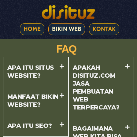
HOME
BIKIN WEB
KONTAK
FAQ
APA ITU SITUS
APAKAH
WEBSITE?
DISITUZ.COM
JASA
PEMBUATAN
MANFAAT BIKIN
WEB
WEBSITE?
TERPERCAYA?
APA ITU SEO?
BAGAIMANA
WEB KITA BISA